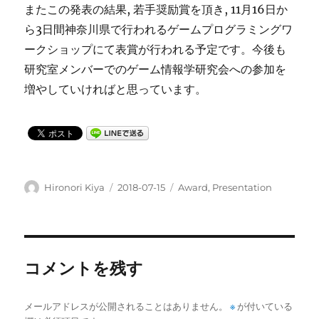
またこの発表の結果, 若手奨励賞を頂き, 11月16日か
ら3日間神奈川県で行われるゲームプログラミングワ
ークショップにて表賞が行われる予定です。今後も
研究室メンバーでのゲーム情報学研究会への参加を
増やしていければと思っています。
投
投
カ
Hironori Kiya
2018-07-15
Award
,
Presentation
稿
稿
テ
者
日:
ゴ
リ
ー
コメントを残す
メールアドレスが公開されることはありません。
※
が付いている