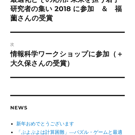
の
研究者の集い 2018 に参加 ＆ 福
ナ
投
薗さんの受賞
ビ
稿:
ゲ
次
ー
情報科学ワークショップに参加（＋
次
シ
の
大久保さんの受賞）
投
ョ
稿:
ン
NEWS
新年おめでとうございます
「ぷよぷよは計算困難」―パズル・ゲームと最適