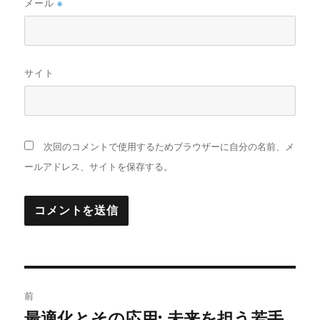
メール
※
サイト
次回のコメントで使用するためブラウザーに自分の名前、メ
ールアドレス、サイトを保存する。
投
前
稿
最適化とその応用: 未来を担う若手
前