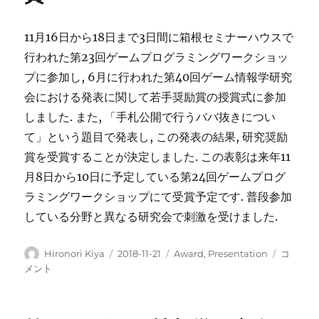
11月16日から18日まで3日間に箱根セミナーハウスで
行われた第23回ゲームプログラミングワークショッ
プに参加し, 6月に行われた第40回ゲーム情報学研究
会における発表に関して若手奨励賞の授賞式に参加
しました. また, 「手札公開で行うババ抜きについ
て」という題目で発表し, この発表の結果, 研究奨励
賞を受賞することが決定しました. この表彰は来年11
月8日から10日に予定している第24回ゲームプログ
ラミングワークショップにて受賞予定です. 普段参加
している分野と異なる研究会で刺激を受けました.
投
投
カ
第
Hironori Kiya
2018-11-21
Award
,
Presentation
コ
稿
稿
テ
23
メント
者
日:
ゴ
回
リ
ゲ
ー
ー