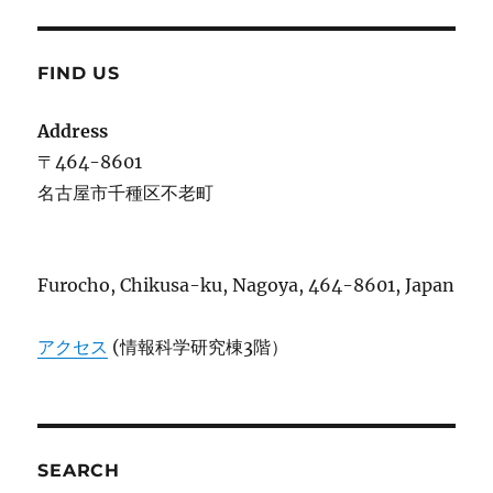
賞
ー
ー
に
ム
情
FIND US
報
学
Address
研
究
〒464-8601
会
名古屋市千種区不老町
へ
の
参
加
Furocho, Chikusa-ku, Nagoya, 464-8601, Japan
&
受
賞
アクセス
(情報科学研究棟3階）
に
SEARCH