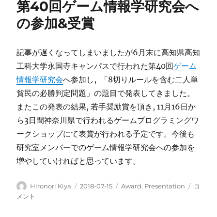
第40回ゲーム情報学研究会へ
ム
プ
の参加&受賞
ロ
グ
ラ
記事が遅くなってしまいましたが6月末に高知県高知
ミ
工科大学永国寺キャンパスで行われた第40回
ゲーム
ン
グ
情報学研究会
へ参加し, 「8切りルールを含む二人単
ワ
貧民の必勝判定問題」の題目で発表してきました。
ー
またこの発表の結果, 若手奨励賞を頂き, 11月16日か
ク
シ
ら3日間神奈川県で行われるゲームプログラミングワ
ョ
ークショップにて表賞が行われる予定です。今後も
ッ
研究室メンバーでのゲーム情報学研究会への参加を
プ
へ
増やしていければと思っています。
の
参
投
投
カ
第
Hironori Kiya
2018-07-15
Award
,
Presentation
コ
加
稿
稿
テ
40
メント
&
者
日:
ゴ
回
受
リ
ゲ