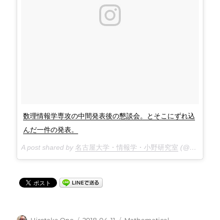
数理情報学専攻の中間発表後の懇談会。とそこにずれ込
んだ一件の発表。
A post shared by
名古屋大学・情報学・小野研究室
(@ono_lab) on
投
投
カ
Hirotaka Ono
2018-04-11
Mathematical