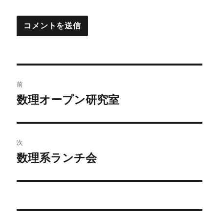
投
前
稿
数理オープン研究室
前
の
ナ
投
ビ
稿:
次
ゲ
数理系ランチ会
次
の
ー
投
シ
稿:
ョ